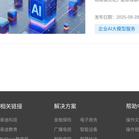
业决策以及智能运营服
发布日期：2025-08-2
企业AI大模型服务
相关链接
解决方案
帮助
泰迪科技
金融保险
电子商务
操作文
泰迪教育
广播电视
智能设备
操作视
BdRace数睿思
智能电网
智慧信访