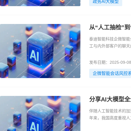
政务AI大模型
从“人工抽检”
泰迪智能科技企微智能
工与内外部客户的聊天
飞单、私自承诺、辱骂
留痕将全部会话内容永
发布日期：2025-09-0
景
企微智能会话风控
分享AI大模型
伴随人工智能技术的加
年来，我国高度重视人
模型、行业大模型、端