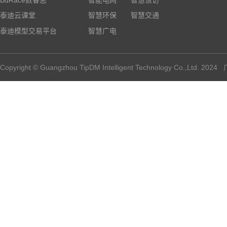
泰迪云课堂
智慧环保
智慧交通
泰迪模型交易平台
智慧广电
Copyright © Guangzhou TipDM Intelligent Technology Co.,Ltd.
2024
广