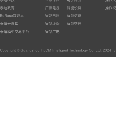
泰迪教育
广播电视
智能设备
操作视
BdRace数睿思
智能电网
智慧信访
泰迪云课堂
智慧环保
智慧交通
泰迪模型交易平台
智慧广电
Copyright © Guangzhou TipDM Intelligent Technology Co.,Ltd.
2024
广