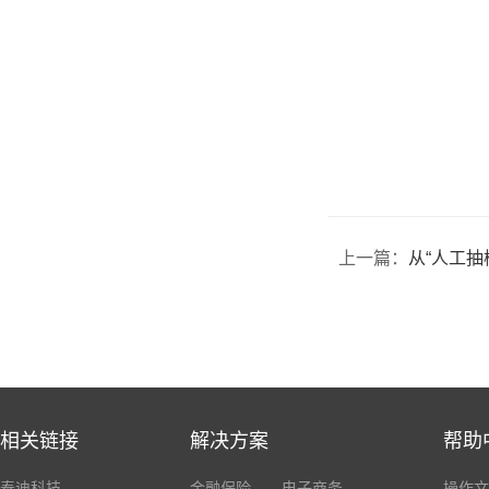
上一篇：
从“人工抽检”到
相关链接
解决方案
帮助
泰迪科技
金融保险
电子商务
操作文