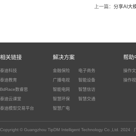
上一篇：
分享AI大
相关链接
解决方案
帮助
泰迪科技
金融保险
电子商务
操作文
泰迪教育
广播电视
智能设备
操作视
BdRace数睿思
智能电网
智慧信访
泰迪云课堂
智慧环保
智慧交通
泰迪模型交易平台
智慧广电
Copyright © Guangzhou TipDM Intelligent Technology Co.,Ltd.
2024
广