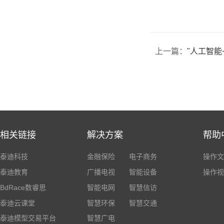
上一篇：
"人工智能+
相关链接
解决方案
帮助
泰迪科技
金融保险
电子商务
操作文
泰迪教育
广播电视
智能设备
操作视
BdRace数睿思
智能电网
智慧信访
泰迪云课堂
智慧环保
智慧交通
泰迪模型交易平台
智慧广电